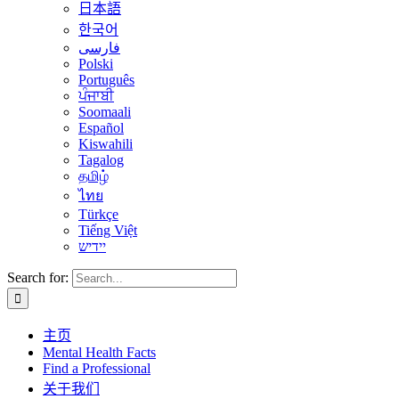
日本語
한국어
فارسی
Polski
Português
ਪੰਜਾਬੀ
Soomaali
Español
Kiswahili
Tagalog
தமிழ்
ไทย
Türkçe
Tiếng Việt
יידיש
Search for:
主页
Mental Health Facts
Find a Professional
关于我们