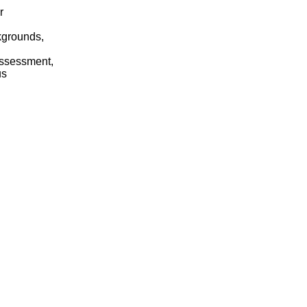
r
ckgrounds,
assessment,
us