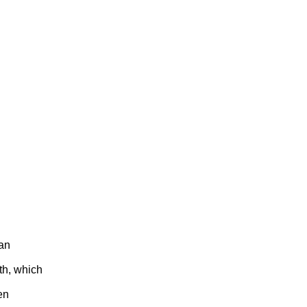
 an
th, which
ten