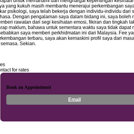
rapan untuk memahami dan menghargai kepentingan kesihatan i
ya yang kukuh masih membantu menerajui perkembangan saya 
kar psikologi, saya telah bekerja dengan individu-individu dar
hasa. Dengan pengalaman saya dalam bidang ini, saya boleh m
mberi rawatan dari segi kesihatan emosi, fikiran dan tingkah la
rap maklum, bahawa untuk sementara waktu saya tidak dapat m
sebabkan saya memberi perkhidmatan ini dari Malaysia. Fee yang
rkembangan terbaru, saya akan kemaskini profil saya dari mas
 semasa. Sekian.
es
ntact for rates
Book an Appointment
Email