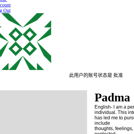
count
g Out
此用户的账号状态是 批准
Padma
English- I am a pe
individual. This int
has led me to purs
include
thoughts, feelings,
neglected.