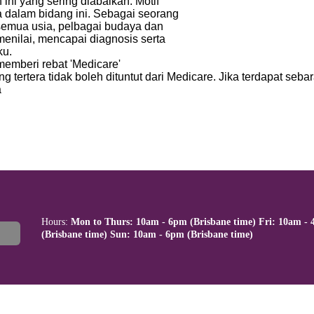
ni yang sering diabaikan. Motif
dalam bidang ini. Sebagai seorang
i semua usia, pelbagai budaya dan
enilai, mencapai diagnosis serta
ku.
emberi rebat 'Medicare'
 tertera tidak boleh dituntut dari Medicare. Jika terdapat seba
a
Hours:
Mon to Thurs: 10am - 6pm (Brisbane time) Fri: 10am -
(Brisbane time) Sun: 10am - 6pm (Brisbane time)