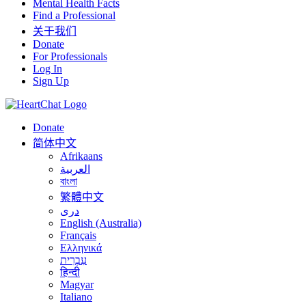
Mental Health Facts
Find a Professional
关于我们
Donate
For Professionals
Log In
Sign Up
Donate
简体中文
Afrikaans
العربية
বাংলা
繁體中文
درى
English (Australia)
Français
Ελληνικά
עִבְרִית
हिन्दी
Magyar
Italiano