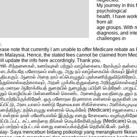
My journey in this
psychological
health. I have wor
from all
age groups. With m
diagnosis, and int
challenges in
e.
ease note that currently I am unable to offer Medicare rebate as 
om Malaysia. Hence, the stated fees cannot be claimed from Medic
will update the info here accordingly. Thank you.
mil- சிந்தனைகள், உணர்வுகள் மற்றும் வாழ்க்கையை நோக்கும் த
்ளடக்கியதே மனோநலம் என்பது. அது நம் வாழ்க்கையில் மிகவும் இன
ுதியாகும். ஆனால் அதை நாம் எப்பொழுதும் புறக்கணித்துவிடுகிறோம
ரிந்துகொள்வதற்காகவும், அதன் முக்கியத்துவத்தை அறிந்துகொள்வதற்
்த மனநல ஆரோக்கியத் துறையில் நுழைந்து பயிற்சி பெற்றேன். மாறுபட
்றும் மொழியியல் பின்னணிகள் கொண்ட அனைத்து வயதினருடனும் ந
ியாற்றியிருக்கிறேன். ஒரு மனோநல நிபுணராக என்னால் ஒருவரின
ிப்பிட்டு, அடையாளம் கண்டு தேவையான சிகிச்சையை அளிக்கமுடியும
னத்திற்கு: தற்பொழுது என்னால் மெடிக்கேர் (Medicare) சலுகைய
் என்றால் நான் மலேசியாவில் இருந்து எனது சேவையை வழங்குகிறே
றிப்பிடப்பட்ட கட்டணத்தை நீங்கள் மெடிக்கேரிலிருந்து (Medicare) பெற
ும் மாற்றம் ஏற்பட்டால் எனது வலைப்பக்கத்தில் தெரிவிப்பேன். நன்றி.
lay- Saya menceburi bidang psikologi yang merangkumi fikira