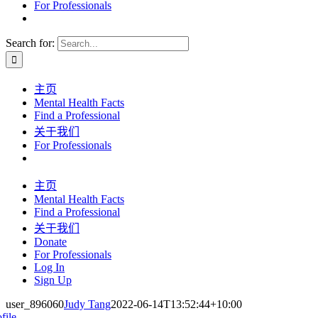
For Professionals
Search for:
主页
Mental Health Facts
Find a Professional
关于我们
For Professionals
主页
Mental Health Facts
Find a Professional
关于我们
Donate
For Professionals
Log In
Sign Up
user_896060
Judy Tang
2022-06-14T13:52:44+10:00
file