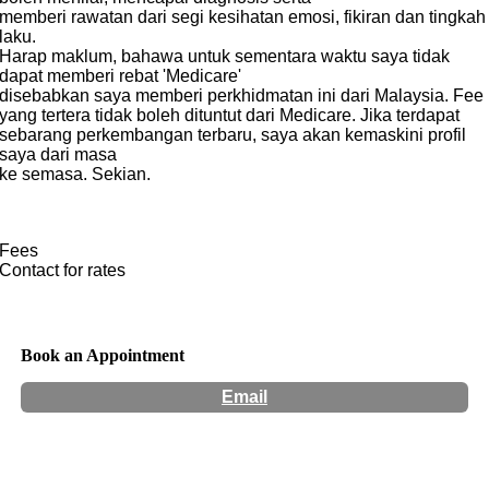
memberi rawatan dari segi kesihatan emosi, fikiran dan tingkah
laku.
Harap maklum, bahawa untuk sementara waktu saya tidak
dapat memberi rebat 'Medicare'
disebabkan saya memberi perkhidmatan ini dari Malaysia. Fee
yang tertera tidak boleh dituntut dari Medicare. Jika terdapat
sebarang perkembangan terbaru, saya akan kemaskini profil
saya dari masa
ke semasa. Sekian.
Fees
Contact for rates
Book an Appointment
Email
Hours:
Mon to Thurs: 10am - 6pm (Brisbane time) Fri:
10am - 4pm (Brisbane time) Sun: 10am - 6pm (Brisbane
time)