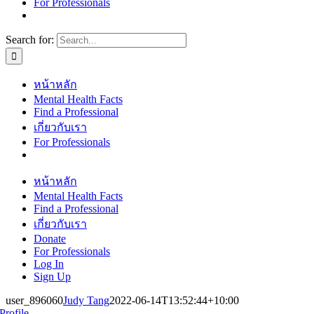
For Professionals
Search for:
หน้าหลัก
Mental Health Facts
Find a Professional
เกี่ยวกับเรา
For Professionals
หน้าหลัก
Mental Health Facts
Find a Professional
เกี่ยวกับเรา
Donate
For Professionals
Log In
Sign Up
user_896060
Judy Tang
2022-06-14T13:52:44+10:00
Profile