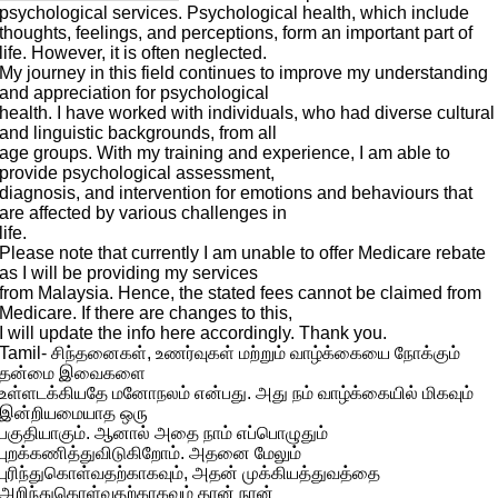
psychological services. Psychological health, which include
thoughts, feelings, and perceptions, form an important part of
life. However, it is often neglected.
My journey in this field continues to improve my understanding
and appreciation for psychological
health. I have worked with individuals, who had diverse cultural
and linguistic backgrounds, from all
age groups. With my training and experience, I am able to
provide psychological assessment,
diagnosis, and intervention for emotions and behaviours that
are affected by various challenges in
life.
Please note that currently I am unable to offer Medicare rebate
as I will be providing my services
from Malaysia. Hence, the stated fees cannot be claimed from
Medicare. If there are changes to this,
I will update the info here accordingly. Thank you.
Tamil- சிந்தனைகள், உணர்வுகள் மற்றும் வாழ்க்கையை நோக்கும்
தன்மை இவைகளை
உள்ளடக்கியதே மனோநலம் என்பது. அது நம் வாழ்க்கையில் மிகவும்
இன்றியமையாத ஒரு
பகுதியாகும். ஆனால் அதை நாம் எப்பொழுதும்
புறக்கணித்துவிடுகிறோம். அதனை மேலும்
புரிந்துகொள்வதற்காகவும், அதன் முக்கியத்துவத்தை
அறிந்துகொள்வதற்காகவும் தான் நான்