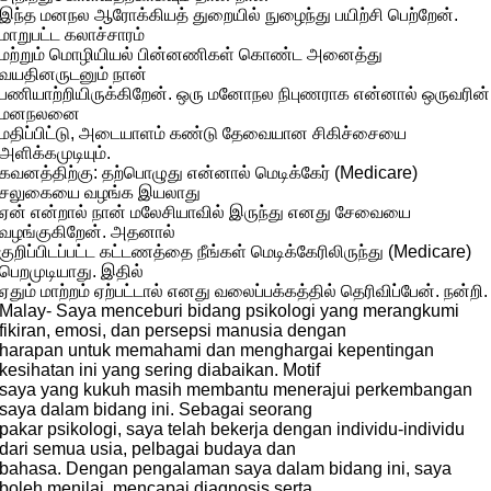
இந்த மனநல ஆரோக்கியத் துறையில் நுழைந்து பயிற்சி பெற்றேன்.
மாறுபட்ட கலாச்சாரம்
மற்றும் மொழியியல் பின்னணிகள் கொண்ட அனைத்து
வயதினருடனும் நான்
பணியாற்றியிருக்கிறேன். ஒரு மனோநல நிபுணராக என்னால் ஒருவரின்
மனநலனை
மதிப்பிட்டு, அடையாளம் கண்டு தேவையான சிகிச்சையை
அளிக்கமுடியும்.
கவனத்திற்கு: தற்பொழுது என்னால் மெடிக்கேர் (Medicare)
சலுகையை வழங்க இயலாது
ஏன் என்றால் நான் மலேசியாவில் இருந்து எனது சேவையை
வழங்குகிறேன். அதனால்
குறிப்பிடப்பட்ட கட்டணத்தை நீங்கள் மெடிக்கேரிலிருந்து (Medicare)
பெறமுடியாது. இதில்
ஏதும் மாற்றம் ஏற்பட்டால் எனது வலைப்பக்கத்தில் தெரிவிப்பேன். நன்றி.
Malay- Saya menceburi bidang psikologi yang merangkumi
fikiran, emosi, dan persepsi manusia dengan
harapan untuk memahami dan menghargai kepentingan
kesihatan ini yang sering diabaikan. Motif
saya yang kukuh masih membantu menerajui perkembangan
saya dalam bidang ini. Sebagai seorang
pakar psikologi, saya telah bekerja dengan individu-individu
dari semua usia, pelbagai budaya dan
bahasa. Dengan pengalaman saya dalam bidang ini, saya
boleh menilai, mencapai diagnosis serta