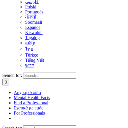
فارسی
Polski
Português
ਪੰਜਾਬੀ
Soomaali
Español
Kiswahili
Tagalog
தமிழ்
ไทย
Türkçe
Tiếng Việt
יידיש
Search for:
Αρχική σελίδα
Mental Health Facts
Find a Professional
Σχετικά με εμάς
For Professionals