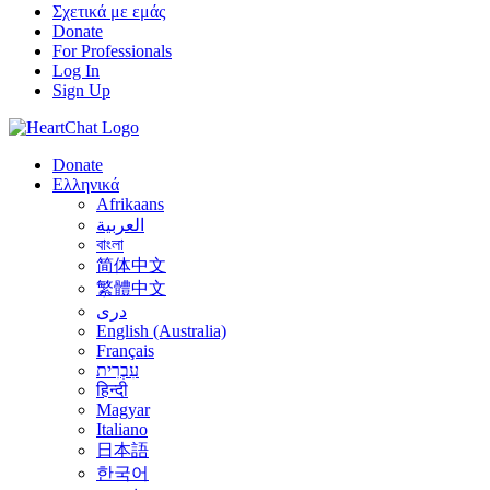
Σχετικά με εμάς
Donate
For Professionals
Log In
Sign Up
Donate
Ελληνικά
Afrikaans
العربية
বাংলা
简体中文
繁體中文
درى
English (Australia)
Français
עִבְרִית
हिन्दी
Magyar
Italiano
日本語
한국어